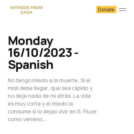
Donate
Monday
16/10/2023 -
Spanish
No tengo miedo a la muerte. Si el
misil debe llegar, que sea rápido y
no deje nada de mí atrás. La vida
es muy corta y el miedo la
consume si lo dejas vivir en ti. Fluye
como veneno...